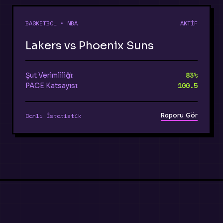
BASKETBOL • NBA
AKTİF
Lakers vs Phoenix Suns
83%
Şut Verimliliği:
100.5
PACE Katsayısı:
Raporu Gör
Canlı İstatistik