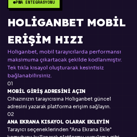
PWA ENTEGRASYONU
HOLIGANBET MOBIL
ERIŞIM HIZI
Holiganbet, mobil tarayıcılarda performansı
maksimuma çıkartacak şekilde kodlanmıştır.
Tek tıkla kısayol oluşturarak kesintisiz
bağlanabilirsiniz.
01
MOBIL GIRIŞ ADRESINI AÇIN
Cihazınızın tarayıcısına Holiganbet güncel
adresini yazarak platforma erişim sağlayın.
02
ANA EKRANA KISAYOL OLARAK EKLEYIN
Tarayıcı seçeneklerinden "Ana Ekrana Ekle"