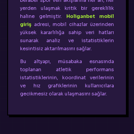
beraber spor veri akışlarına her an, her
yerden ulaşmak kritik bir gereklilik
haline gelmiştir.
Holiganbet mobil
giriş
adresi, mobil cihazlar üzerinden
yüksek kararlılığa sahip veri hatları
sunarak analiz ve istatistiklerin
kesintisiz aktarılmasını sağlar.
Bu altyapı, müsabaka esnasında
toplanan atletik performans
istatistiklerinin, koordinat verilerinin
ve hız grafiklerinin kullanıcılara
gecikmesiz olarak ulaşmasını sağlar.