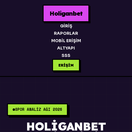
Holiganbet
GIRIŞ
RAPORLAR
MOBIL ERIŞIM
ALTYAPI
SSS
ERIŞIM
SPOR ANALIZ AĞI 2026
HOLIGANBET