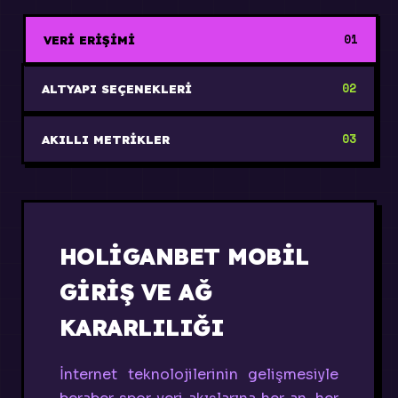
01
VERİ ERİŞİMİ
02
ALTYAPI SEÇENEKLERİ
03
AKILLI METRİKLER
HOLIGANBET MOBIL
GIRIŞ VE AĞ
KARARLILIĞI
İnternet teknolojilerinin gelişmesiyle