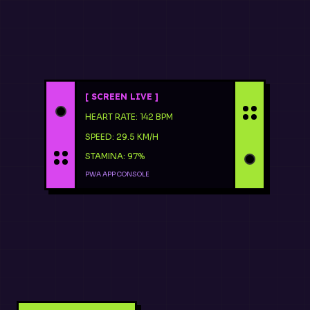
[ SCREEN LIVE ]
HEART RATE:
142 BPM
SPEED:
29.5 KM/H
STAMINA:
97%
PWA APP CONSOLE