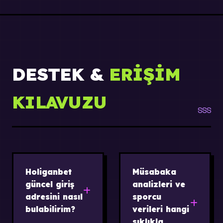
DESTEK &
ERIŞIM
KILAVUZU
SSS
Holiganbet
Müsabaka
güncel giriş
analizleri ve
adresini nasıl
sporcu
bulabilirim?
verileri hangi
sıklıkla