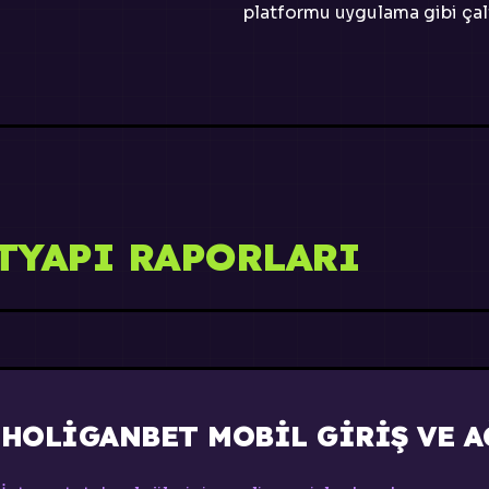
platformu uygulama gibi çalı
TYAPI RAPORLARI
HOLIGANBET MOBIL GIRIŞ VE A