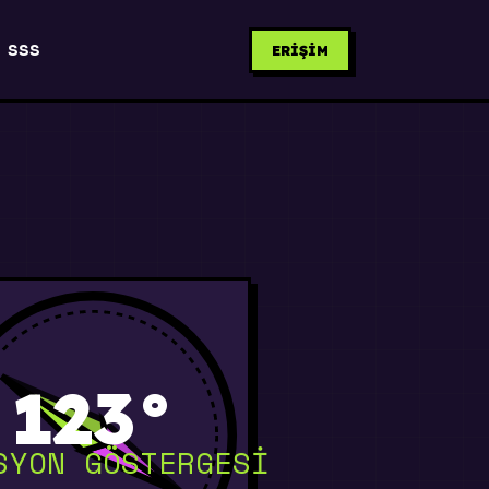
ERIŞIM
SSS
123°
SYON GÖSTERGESİ