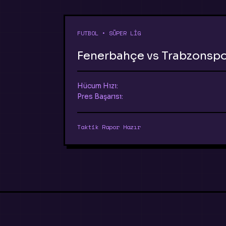
FUTBOL • SÜPER LİG
Fenerbahçe vs Trabzonsp
Hücum Hızı:
Pres Başarısı:
Taktik Rapor Hazır