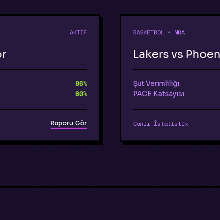
AKTİF
BASKETBOL • NBA
or
Lakers vs Phoen
96%
Şut Verimliliği:
60%
PACE Katsayısı:
Raporu Gör
Canlı İstatistik