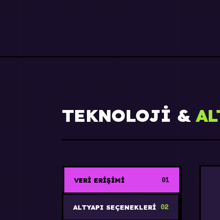
TEKNOLOJI &
AL
01
VERİ ERİŞİMİ
02
ALTYAPI SEÇENEKLERİ